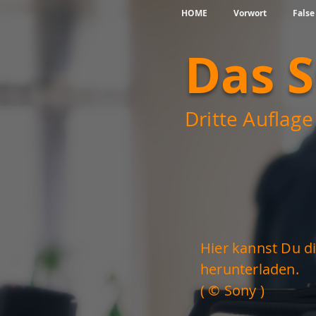
HOME
Vorwort
False
Das 
Dritte Auflage 
Hier kannst Du di
herunterladen.
( © Sony )