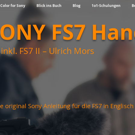
 Color for Sony
Blick ins Buch
Blog
1o1-Schulungen
B
SONY FS7 Ha
inkl. FS7 II – Ulrich Mors
e original Sony Anleitung für die FS7 in Englisc