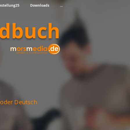
estellung25
Downloads
...
ndbuch
h oder Deutsch