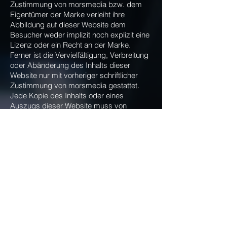
Zustimmung von morsmedia bzw. dem
Eigentümer der Marke verleiht ihre
Abbildung auf dieser Website dem
Besucher weder implizit noch explizit eine
Lizenz oder ein Recht an der Marke.
Ferner ist die Vervielfältigung, Verbreitung
oder Abänderung des Inhalts dieser
Website nur mit vorheriger schriftlicher
Zustimmung von morsmedia gestattet.
Jede Kopie des Inhalts oder eines
Auszugs dieser Website muss von
morsmedia gehnehmigt sein.
Urheberrecht
Die durch die Seitenbetreiber erstellten
Inhalte und Werke auf diesen Seiten
unterliegen dem deutschen Urheberrecht.
Die Vervielfältigung, Bearbeitung,
Verbreitung und jede Art der Verwertung
außerhalb der Grenzen des
Urheberrechtes bedürfen der schriftlichen
Zustimmung des jeweiligen Autors bzw.