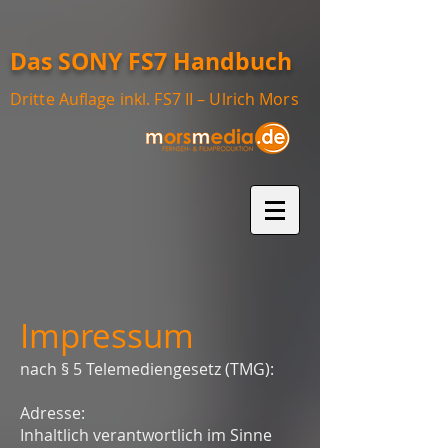
Das SONY FS7 Handbuch
Dritte Auflage inkl. FS7 II – Ulrich Mors
Impressum
nach § 5 Telemediengesetz (TMG):
Adresse:
Inhaltlich verantwortlich im Sinne