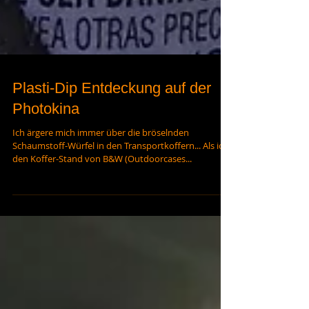
Plasti-Dip Entdeckung auf der
Photokina
Ich ärgere mich immer über die bröselnden
Schaumstoff-Würfel in den Transportkoffern... Als ich
den Koffer-Stand von B&W (Outdoorcases...