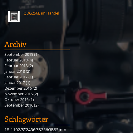
QDG256E im Handel
Archiv
September 2019
(1)
1 Beitrag
Februar 2019
(4)
4 Beiträge
Februar 2018
(2)
2 Beiträge
Januar 2018
(2)
2 Beiträge
Februar 2017
(1)
1 Beitrag
Januar 2017
(1)
1 Beitrag
Dezember 2016
(2)
2 Beiträge
November 2016
(2)
2 Beiträge
Oktober 2016
(1)
1 Beitrag
September 2016
(2)
2 Beiträge
Schlagwörter
18-110
2/3"
2456GB
256GB
35mm