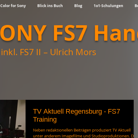
 Color for Sony
Blick ins Buch
Blog
1o1-Schulungen
B
SONY FS7 Ha
inkl. FS7 II – Ulrich Mors
TV Aktuell Regensburg - FS7
Training
Neben redaktionellen Beiträgen produziert TV Aktuell
unter anderem Imagefilme und Studioproduktionen. Die