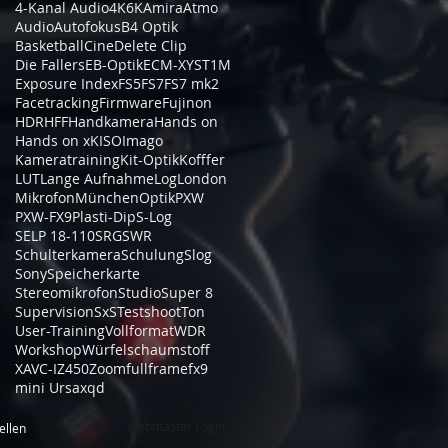
4-Kanal Audio
4K
6K
Amira
Atmo
Audio
Autofokus
B4 Optik
Basketball
Cine
Delete Clip
Die Fallers
EB-Optik
ECM-XYST1M
Exposure Index
FS5
FS7
FS7 mk2
Facetracking
Firmware
Fujinon
HDR
HFF
Handkamera
Hands on
Hands on xK
ISO
Imago
Kameratraining
Kit-Optik
Kofffer
LUT
Lange Aufnahme
Log
London
Mikrofon
München
Optik
PXW
PXW-FX9
Plasti-Dip
S-Log
SELP 18-110
SRG
SWR
Schulterkamera
Schulung
Slog
Sony
Speicherkarte
Stereomikrofon
Studio
Super 8
Supervision
SxS
Testshoot
Ton
User-Training
Vollformat
WDR
Workshop
Würfelschaumstoff
XAVC-I
Z450
Zoom
fullframe
fx9
mini Ursa
xqd
Webmaster Login
ellen