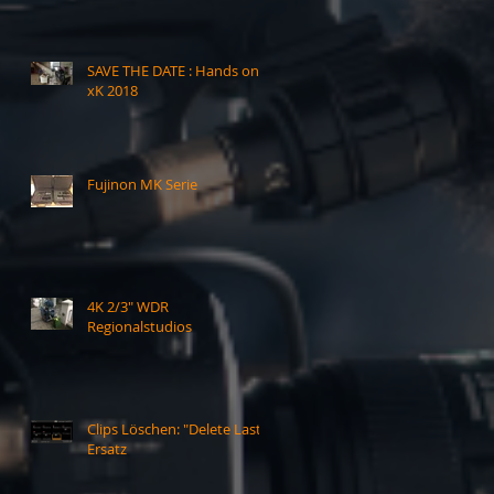
SAVE THE DATE : Hands on
xK 2018
Fujinon MK Serie
4K 2/3" WDR
Regionalstudios
Clips Löschen: "Delete Last"-
Ersatz