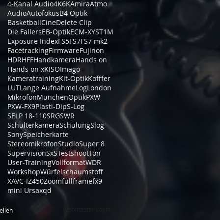
4-Kanal Audio
4K
6K
Amira
Atmo
Audio
Autofokus
B4 Optik
Basketball
Cine
Delete Clip
Die Fallers
EB-Optik
ECM-XYST1M
Exposure Index
FS5
FS7
FS7 mk2
Facetracking
Firmware
Fujinon
HDR
HFF
Handkamera
Hands on
Hands on xK
ISO
Imago
Kameratraining
Kit-Optik
Kofffer
LUT
Lange Aufnahme
Log
London
Mikrofon
München
Optik
PXW
PXW-FX9
Plasti-Dip
S-Log
SELP 18-110
SRG
SWR
Schulterkamera
Schulung
Slog
Sony
Speicherkarte
Stereomikrofon
Studio
Super 8
Supervision
SxS
Testshoot
Ton
User-Training
Vollformat
WDR
Workshop
Würfelschaumstoff
XAVC-I
Z450
Zoom
fullframe
fx9
mini Ursa
xqd
Webmaster Login
ellen