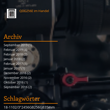
QDG256E im Handel
Archiv
September 2019
(1)
1 Beitrag
Februar 2019
(4)
4 Beiträge
Februar 2018
(2)
2 Beiträge
Januar 2018
(2)
2 Beiträge
Februar 2017
(1)
1 Beitrag
Januar 2017
(1)
1 Beitrag
Dezember 2016
(2)
2 Beiträge
November 2016
(2)
2 Beiträge
Oktober 2016
(1)
1 Beitrag
September 2016
(2)
2 Beiträge
Schlagwörter
18-110
2/3"
2456GB
256GB
35mm