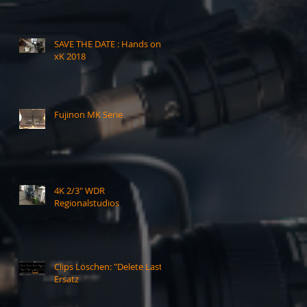
SAVE THE DATE : Hands on
xK 2018
Fujinon MK Serie
4K 2/3" WDR
Regionalstudios
Clips Löschen: "Delete Last"-
Ersatz