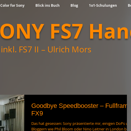
 Color for Sony
Blick ins Buch
Blog
1o1-Schulungen
B
SONY FS7 Ha
inkl. FS7 II – Ulrich Mors
Goodbye Speedbooster – Fullfram
FX9
Das hat gesessen: Sony präsentierte mir, einigen DoPs un
Bloggern wie Phil Bloom oder Nino Leitner in London bei