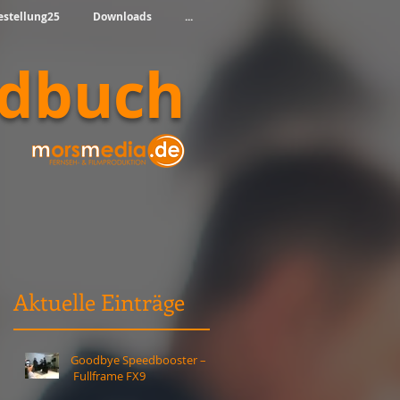
estellung25
Downloads
...
ndbuch
Aktuelle Einträge
e
Goodbye Speedbooster –
Fullframe FX9
d